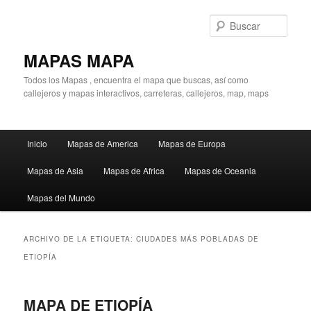
Ir
Ir
al
al
Busc
contenido
contenido
principal
secundario
MAPAS MAPA
Todos los Mapas , encuentra el mapa que buscas, así como
callejeros y mapas interactivos, carreteras, callejeros, map, maps
Menú
Inicio
Mapas de America
Mapas de Europa
principal
Mapas de Asia
Mapas de Africa
Mapas de Oceania
Mapas del Mundo
ARCHIVO DE LA ETIQUETA:
CIUDADES MÁS POBLADAS DE
ETIOPÍA
MAPA DE ETIOPÍA