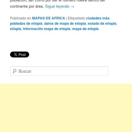
continente por área.
Sigue leyendo
→
Publicado en
MAPAS DE AFRICA
|
Etiquetado
ciudades más
pobladas de etiopía
,
datos de mapa de etiopía
,
estado de etiopía
,
etiopía
,
información mapa de etiopía
,
mapa de etiopía
B
u
s
c
a
r