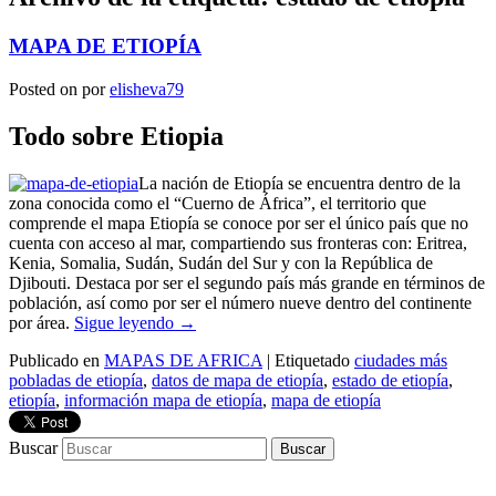
MAPA DE ETIOPÍA
Posted on
por
elisheva79
Todo sobre Etiopia
La nación de Etiopía se encuentra dentro de la
zona conocida como el “Cuerno de África”, el territorio que
comprende el mapa Etiopía se conoce por ser el único país que no
cuenta con acceso al mar, compartiendo sus fronteras con: Eritrea,
Kenia, Somalia, Sudán, Sudán del Sur y con la República de
Djibouti. Destaca por ser el segundo país más grande en términos de
población, así como por ser el número nueve dentro del continente
por área.
Sigue leyendo
→
Publicado en
MAPAS DE AFRICA
|
Etiquetado
ciudades más
pobladas de etiopía
,
datos de mapa de etiopía
,
estado de etiopía
,
etiopía
,
información mapa de etiopía
,
mapa de etiopía
Buscar