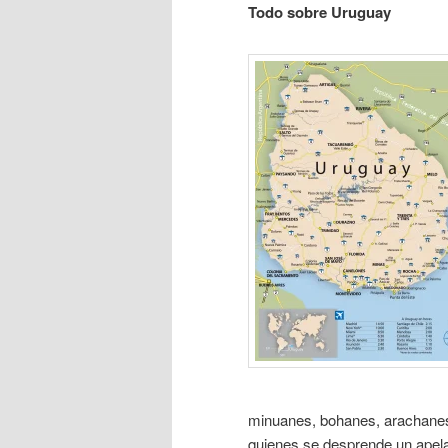
Todo sobre Uruguay
minuanes, bohanes, arachanes 
quienes se desprende un apela