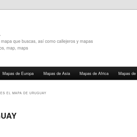
A
l mapa que buscas, así como callejeros y mapas
eros, map, maps
Mapas de Europa
Mapas de Asia
Mapas de Africa
Mapas de 
ES EL MAPA DE URUGUAY
GUAY