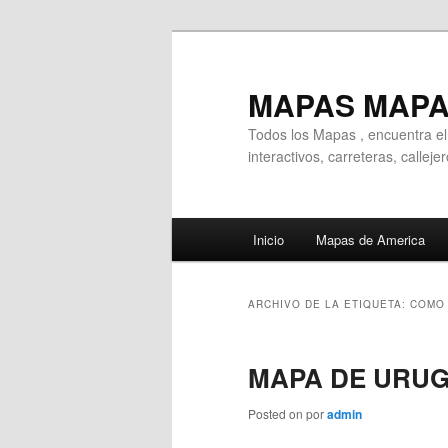
Ir
Ir
al
al
contenido
contenido
MAPAS MAP
principal
secundario
Todos los Mapas , encuentra e
interactivos, carreteras, callej
Menú
Inicio
Mapas de America
principal
ARCHIVO DE LA ETIQUETA:
COMO 
MAPA DE URU
Posted on
por
admin