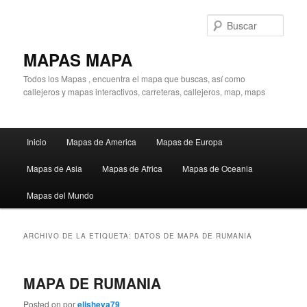
Ir
Ir
al
al
Busc
contenido
contenido
principal
secundario
MAPAS MAPA
Todos los Mapas , encuentra el mapa que buscas, así como
callejeros y mapas interactivos, carreteras, callejeros, map, maps
Menú
Inicio
Mapas de America
Mapas de Europa
principal
Mapas de Asia
Mapas de Africa
Mapas de Oceania
Mapas del Mundo
ARCHIVO DE LA ETIQUETA:
DATOS DE MAPA DE RUMANIA
MAPA DE RUMANIA
Posted on
por
elisheva79