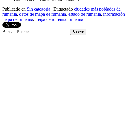
Publicado en
Sin categoría
|
Etiquetado
ciudades más pobladas de
rumania
,
datos de mapa de rumania
,
estado de rumania
,
información
mapa de rumania
,
mapa de rumania
,
rumania
Buscar