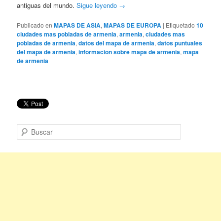
antiguas del mundo.
Sigue leyendo
→
Publicado en
MAPAS DE ASIA
,
MAPAS DE EUROPA
|
Etiquetado
10
ciudades mas pobladas de armenia
,
armenia
,
ciudades mas
pobladas de armenia
,
datos del mapa de armenia
,
datos puntuales
del mapa de armenia
,
informacion sobre mapa de armenia
,
mapa
de armenia
B
u
s
c
a
r