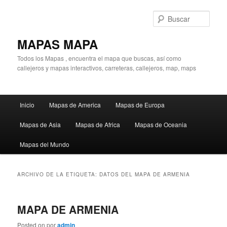
Ir
Ir
al
al
Busc
contenido
contenido
principal
secundario
MAPAS MAPA
Todos los Mapas , encuentra el mapa que buscas, así como
callejeros y mapas interactivos, carreteras, callejeros, map, maps
Menú
Inicio
Mapas de America
Mapas de Europa
principal
Mapas de Asia
Mapas de Africa
Mapas de Oceania
Mapas del Mundo
ARCHIVO DE LA ETIQUETA:
DATOS DEL MAPA DE ARMENIA
MAPA DE ARMENIA
Posted on
por
admin