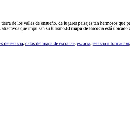
, tierra de los valles de ensueño, de lugares paisajes tan hermosos que 
s atractivos que impulsan su turismo.El
mapa de Escocia
está ubicado 
es de escocia
,
datos del mapa de escociae
,
escocia
,
escocia informacion