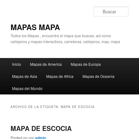
Ir
Ir
al
al
Busc
contenido
contenido
principal
secundario
MAPAS MAPA
Todos los Mapas , encuentra el mapa que buscas, así como
callejeros y mapas interactivos, carreteras, callejeros, map, maps
Menú
Inicio
Mapas de America
Mapas de Europa
principal
Mapas de Asia
Mapas de Africa
Mapas de Oceania
Mapas del Mundo
ARCHIVO DE LA ETIQUETA:
MAPA DE ESCOCIA
MAPA DE ESCOCIA
Posted on
por
admin