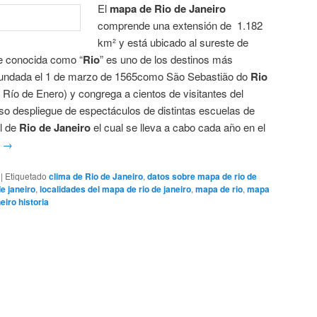
El
mapa de Rio de Janeiro
comprende una extensión de 1.182
km² y está ubicado al sureste de
e conocida como “
Rio
” es uno de los destinos más
 fundada el 1 de marzo de 1565como São Sebastião do
Rio
Río de Enero) y congrega a cientos de visitantes del
so despliegue de espectáculos de distintas escuelas de
l de
Rio de Janeiro
el cual se lleva a cabo cada año en el
o
→
|
Etiquetado
clima de Rio de Janeiro
,
datos sobre mapa de rio de
e janeiro
,
localidades del mapa de rio de janeiro
,
mapa de rio
,
mapa
eiro historia