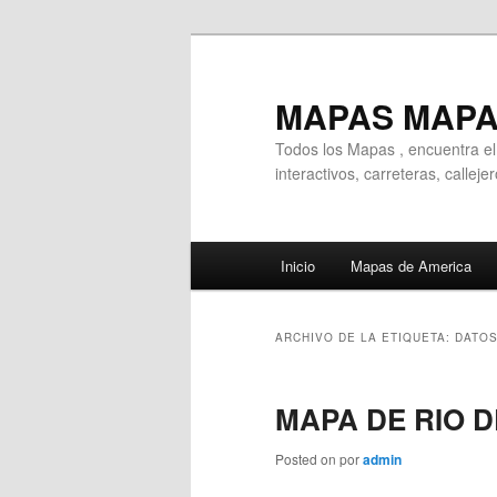
Ir
Ir
al
al
contenido
contenido
MAPAS MAP
principal
secundario
Todos los Mapas , encuentra e
interactivos, carreteras, callej
Menú
Inicio
Mapas de America
principal
ARCHIVO DE LA ETIQUETA:
DATOS
MAPA DE RIO D
Posted on
por
admin