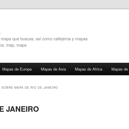
A
l mapa que buscas, así como callejeros y mapas
eros, map, maps
Mapas de Europa
Mapas de Asia
Mapas de Africa
Mapas de 
 SOBRE MAPA DE RIO DE JANEIRO
E JANEIRO