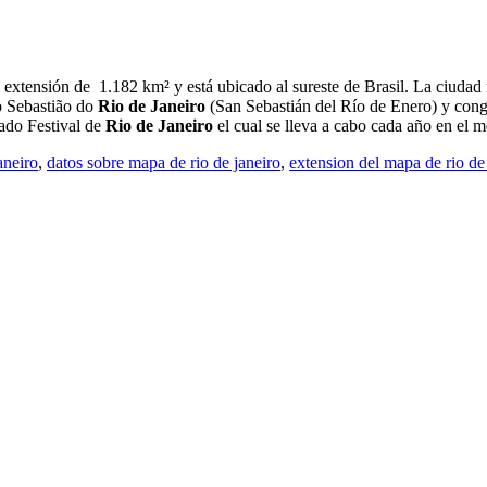
xtensión de 1.182 km² y está ubicado al sureste de Brasil. La ciuda
o Sebastião do
Rio de Janeiro
(San Sebastián del Río de Enero) y congr
rado Festival de
Rio de Janeiro
el cual se lleva a cabo cada año en el m
aneiro
,
datos sobre mapa de rio de janeiro
,
extension del mapa de rio de