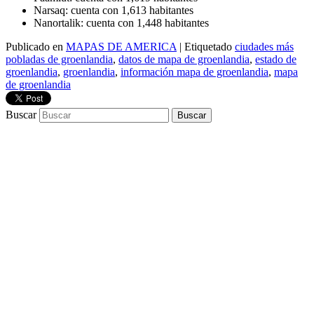
Narsaq: cuenta con 1,613 habitantes
Nanortalik: cuenta con 1,448 habitantes
Publicado en
MAPAS DE AMERICA
|
Etiquetado
ciudades más
pobladas de groenlandia
,
datos de mapa de groenlandia
,
estado de
groenlandia
,
groenlandia
,
información mapa de groenlandia
,
mapa
de groenlandia
Buscar