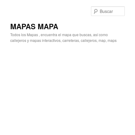
Ir
Ir
al
al
Busc
contenido
contenido
principal
secundario
MAPAS MAPA
Todos los Mapas , encuentra el mapa que buscas, así como
callejeros y mapas interactivos, carreteras, callejeros, map, maps