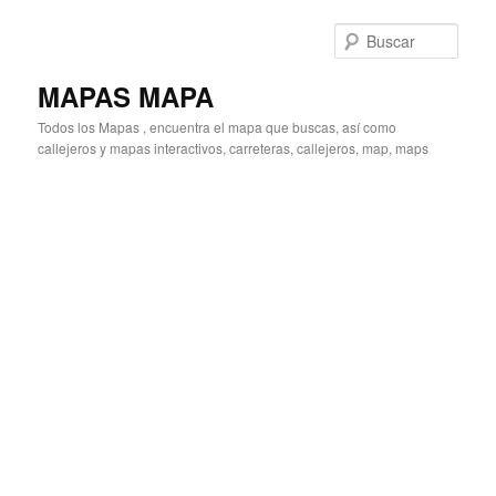
Ir
Ir
al
al
Busc
contenido
contenido
principal
secundario
MAPAS MAPA
Todos los Mapas , encuentra el mapa que buscas, así como
callejeros y mapas interactivos, carreteras, callejeros, map, maps