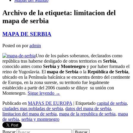
Mapas del Mundo
Archivo de la etiqueta:
limitacion del
mapa de serbia
MAPA DE SERBIA
Posted on
por
admin
Uno de los países soberanos, declarados como
república tras haberse desligado de otros territorios es
Serbia
,
conocido antes como
Serbia y Montenegro
y por haber formado el
reino de Yugoslavia. El
mapa de Serbia
o la
República de Serbia
,
ubicado en la Península balcánica se encuentra dentro del continente
de Europa, en la zona sureste, su territorio fue legalmente
establecido a partir del 2006 cuando se diluye su unión con
Montenegro.
Sigue leyendo
→
Publicado en
MAPAS DE EUROPA
|
Etiquetado
capital de serbia
,
ciudades mas pobladas de serbia
,
datos del mapa de serbia
,
limitacion del mapa de serbia
,
mapa de la republica de serbia
,
mapa
de serbia
,
serbia y montenegro
Buscar