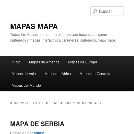
Ir
Ir
al
al
Busc
contenido
contenido
principal
secundario
MAPAS MAPA
Todos los Mapas , encuentra el mapa que buscas, así como
callejeros y mapas interactivos, carreteras, callejeros, map, maps
Menú
Inicio
Mapas de America
Mapas de Europa
principal
Mapas de Asia
Mapas de Africa
Mapas de Oceania
Mapas del Mundo
ARCHIVO DE LA ETIQUETA:
SERBIA Y MONTENEGRO
MAPA DE SERBIA
Posted on
por
admin