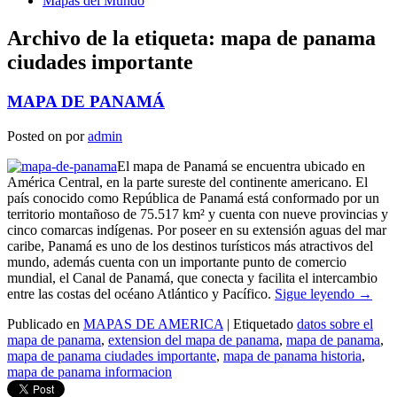
Mapas del Mundo
Archivo de la etiqueta:
mapa de panama
ciudades importante
MAPA DE PANAMÁ
Posted on
por
admin
El mapa de Panamá se encuentra ubicado en
América Central, en la parte sureste del continente americano. El
país conocido como República de Panamá está conformado por un
territorio montañoso de 75.517 km² y cuenta con nueve provincias y
cinco comarcas indígenas. Por poseer en su extensión aguas del mar
caribe, Panamá es uno de los destinos turísticos más atractivos del
mundo, además cuenta con un importante punto de comercio
mundial, el Canal de Panamá, que conecta y facilita el intercambio
entre las costas del océano Atlántico y Pacífico.
Sigue leyendo
→
Publicado en
MAPAS DE AMERICA
|
Etiquetado
datos sobre el
mapa de panama
,
extension del mapa de panama
,
mapa de panama
,
mapa de panama ciudades importante
,
mapa de panama historia
,
mapa de panama informacion