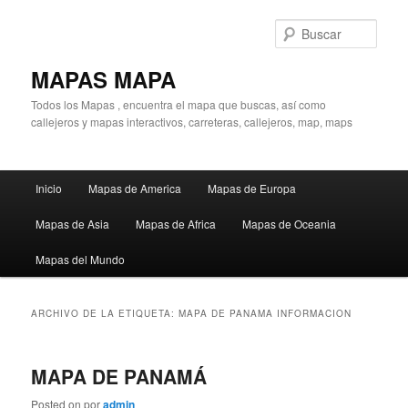
Ir
Ir
al
al
Busc
contenido
contenido
principal
secundario
MAPAS MAPA
Todos los Mapas , encuentra el mapa que buscas, así como
callejeros y mapas interactivos, carreteras, callejeros, map, maps
Menú
Inicio
Mapas de America
Mapas de Europa
principal
Mapas de Asia
Mapas de Africa
Mapas de Oceania
Mapas del Mundo
ARCHIVO DE LA ETIQUETA:
MAPA DE PANAMA INFORMACION
MAPA DE PANAMÁ
Posted on
por
admin