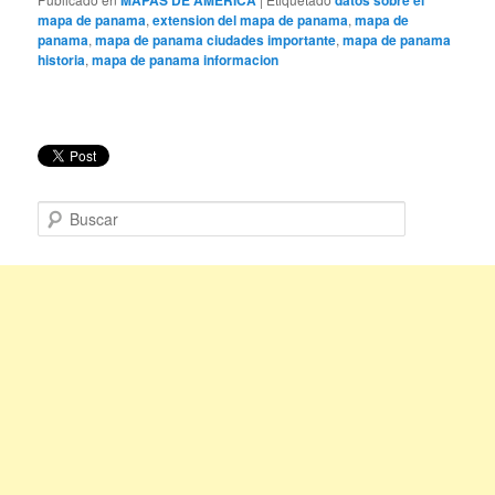
mapa de panama
,
extension del mapa de panama
,
mapa de
panama
,
mapa de panama ciudades importante
,
mapa de panama
historia
,
mapa de panama informacion
B
u
s
c
a
r